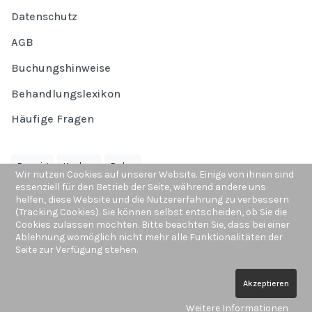
Datenschutz
AGB
Buchungshinweise
Behandlungslexikon
Häufige Fragen
Danzig
Krakau
Polen
Wir nutzen Cookies auf unserer Website. Einige von ihnen sind
essenziell für den Betrieb der Seite, während andere uns
Gdansk
Festival
helfen, diese Website und die Nutzererfahrung zu verbessern
(Tracking Cookies). Sie können selbst entscheiden, ob Sie die
Cookies zulassen möchten. Bitte beachten Sie, dass bei einer
Ablehnung womöglich nicht mehr alle Funktionalitäten der
Seite zur Verfügung stehen.
© Copyright by
Schönes Polen
Akzeptieren
Weitere Informationen