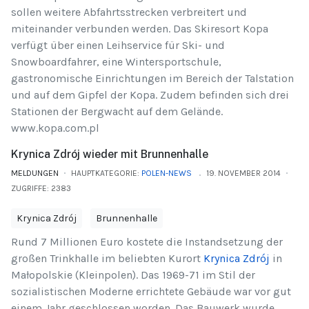
sollen weitere Abfahrtsstrecken verbreitert und
miteinander verbunden werden. Das Skiresort Kopa
verfügt über einen Leihservice für Ski- und
Snowboardfahrer, eine Wintersportschule,
gastronomische Einrichtungen im Bereich der Talstation
und auf dem Gipfel der Kopa. Zudem befinden sich drei
Stationen der Bergwacht auf dem Gelände.
www.kopa.com.pl
Krynica Zdrój wieder mit Brunnenhalle
MELDUNGEN
HAUPTKATEGORIE:
POLEN-NEWS
19. NOVEMBER 2014
ZUGRIFFE: 2383
Krynica Zdrój
Brunnenhalle
Rund 7 Millionen Euro kostete die Instandsetzung der
großen Trinkhalle im beliebten Kurort
Krynica Zdrój
in
Małopolskie (Kleinpolen). Das 1969-71 im Stil der
sozialistischen Moderne errichtete Gebäude war vor gut
einem Jahr geschlossen worden. Das Bauwerk wurde