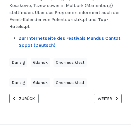
Kosakowo, Tczew sowie in Malbork (Marienburg)
stattfinden. Über das Programm informiert auch der
Event-Kalender von Polentouristik.pl und
Top-
Hotels.pl
.
Zur Internetseite des Festivals Mundus Cantat
Sopot (Deutsch)
Danzig
Gdansk
Chormusikfest
Danzig
Gdansk
Chormusikfest
VORHERIGER BEITRAG: SPAR-WOCHENENDE IN POZNAŃ (POSE
NÄCHSTER BEITRA
ZURÜCK
WEITER