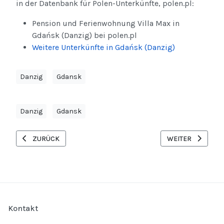
in der Datenbank für Polen-Unterkünfte, polen.pl:
Pension und Ferienwohnung Villa Max in
Gdańsk (Danzig) bei polen.pl
Weitere Unterkünfte in Gdańsk (Danzig)
Danzig
Gdansk
Danzig
Gdansk
VORHERIGER BEITRAG: AKTIONSANGEBOT IM APRIL: RADREISE
NÄCHSTER BEITR
ZURÜCK
WEITER
Kontakt