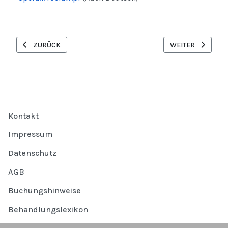
VORHERIGER BEITRAG: WANDERN IM RIESENGEBIRGE
NÄCHSTER BEITR
ZURÜCK
WEITER
Kontakt
Impressum
Datenschutz
AGB
Buchungshinweise
Behandlungslexikon
Häufige Fragen