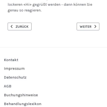
lockeren «Hi» gegrüßt werden - dann können Sie
genau so reagieren.
VORHERIGER BEITRAG: UMGANGSFORMEN IN POLEN
NÄCHSTER BEITR
ZURÜCK
WEITER
Kontakt
Impressum
Datenschutz
AGB
Buchungshinweise
Behandlungslexikon