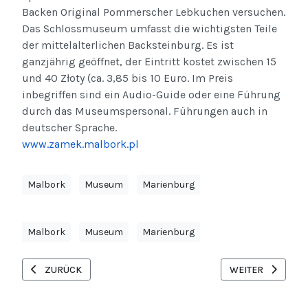
Backen Original Pommerscher Lebkuchen versuchen.
Das Schlossmuseum umfasst die wichtigsten Teile
der mittelalterlichen Backsteinburg. Es ist
ganzjährig geöffnet, der Eintritt kostet zwischen 15
und 40 Złoty (ca. 3,85 bis 10 Euro. Im Preis
inbegriffen sind ein Audio-Guide oder eine Führung
durch das Museumspersonal. Führungen auch in
deutscher Sprache.
www.zamek.malbork.pl
Malbork
Museum
Marienburg
Malbork
Museum
Marienburg
VORHERIGER BEITRAG: POLEN PARTNERLAND DER ITB / FRE
NÄCHSTER BEITR
ZURÜCK
WEITER