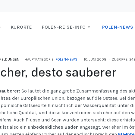
KURORTE
POLEN-REISE-INFO
POLEN-NEWS
MELDUNGEN
HAUPTKATEGORIE:
POLEN-NEWS
10. JUNI 2008
ZUGRIFFE: 242
icher, desto sauberer
sauberer:
So lautet die ganz grobe Zusammenfassung des akt
chtes
der Europäischen Union, bezogen auf die Ostsee. Bei d
polnische Ostseeorte hinsichtlich der Wasserqualität unter
hr hohe Qualität, und diese konzentrieren sich eher auf den we
ifens. Auch Flüsse und Seen wurden untersucht: diese erhielte
 ist also ein
unbedenkliches Baden
angesagt. Wer eher im öst
 am besten einfach vorher auf der englischsprachigen
EU-Inte