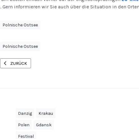
t. Gern informieren wir Sie auch über die Situation in den Orten
Polnische Ostsee
Polnische Ostsee
VORHERIGER BEITRAG: MALER DER NORMANDIE IN POZNAŃ ZU GAS
ZURÜCK
Danzig
Krakau
Polen
Gdansk
Festival