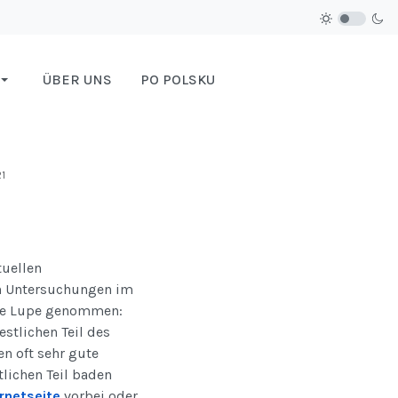
ÜBER UNS
PO POLSKU
1
uellen
en Untersuchungen im
 die Lupe genommen:
stlichen Teil des
n oft sehr gute
lichen Teil baden
rnetseite
vorbei oder