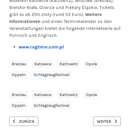
anderem Katowice (Kattowitz), Wroclaw (Breslau),
Bielsko-Biała, Gliwice und Piekary Śląskie. Tickets
gibt es ab 200 zloty (rund 53 Euro).
Weitere
Informationen
und einen Terminkalender zu den
Veranstaltungen bietet die folgende Internetseite auf
Polnisch und Englisch:
www.ragtime.com.pl
Breslau
Katowice
Kattowitz
Opole
Oppeln
Schlagzeugfestival
Breslau
Katowice
Kattowitz
Opole
Oppeln
Schlagzeugfestival
VORHERIGER BEITRAG: OHNE PASSKONTROLLE NACH POLEN
NÄCHSTER BEITR
ZURÜCK
WEITER