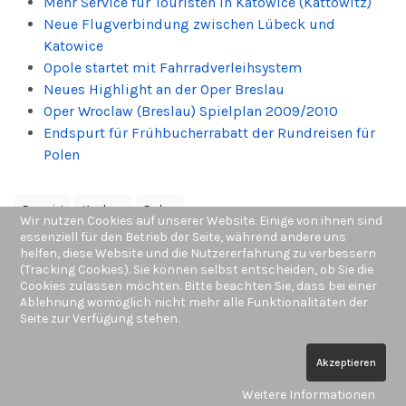
Mehr Service für Touristen in Katowice (Kattowitz)
Neue Flugverbindung zwischen Lübeck und
Katowice
Opole startet mit Fahrradverleihsystem
Neues Highlight an der Oper Breslau
Oper Wroclaw (Breslau) Spielplan 2009/2010
Endspurt für Frühbucherrabatt der Rundreisen für
Polen
Danzig
Krakau
Polen
Wir nutzen Cookies auf unserer Website. Einige von ihnen sind
essenziell für den Betrieb der Seite, während andere uns
Gdansk
Festival
helfen, diese Website und die Nutzererfahrung zu verbessern
(Tracking Cookies). Sie können selbst entscheiden, ob Sie die
Cookies zulassen möchten. Bitte beachten Sie, dass bei einer
Ablehnung womöglich nicht mehr alle Funktionalitäten der
Seite zur Verfügung stehen.
© Copyright by
Schönes Polen
Akzeptieren
Weitere Informationen