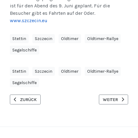
ist für den Abend des 9. Juni geplant. Für die
Besucher gibt es Fahrten auf der Oder.
www.szczecin.eu
Stettin
Szczecin
Oldtimer
Oldtimer-Rallye
Segelschiffe
Stettin
Szczecin
Oldtimer
Oldtimer-Rallye
Segelschiffe
VORHERIGER BEITRAG: UNPASSENDE PREISSTRATEGIEN VON U
NÄCHSTER BEITR
ZURÜCK
WEITER