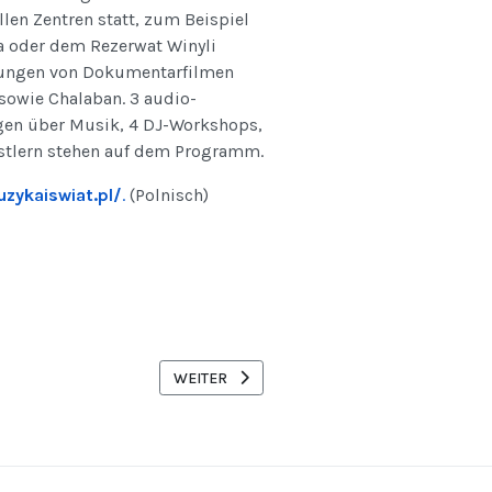
len Zentren statt, zum Beispiel
oder dem Rezerwat Winyli
ührungen von Dokumentarfilmen
sowie Chalaban. 3 audio-
gen über Musik, 4 DJ-Workshops,
nstlern stehen auf dem Programm.
zykaiswiat.pl/
.
(Polnisch)
STERIA PASCHALIA
NÄCHSTER BEITRAG: ERLEBNIS-STRAND WIE I
WEITER