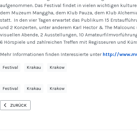
aufgenommen. Das Festival findet in vielen wichtigen kulturel
dem Muzeum Manggha, dem Klub Pauza, dem Klub Alchemia 
statt. In den vier Tagen erwartet das Publikum 15 Erstauff
und 2 Konzerten, unter anderem Karl Hector & The Malcounc 
visuellen Abende, 2 Ausstellungen, 10 Amateurfilmvorführun
6 Hörspiele und zahlreichen Treffen mit Regisseuren und Kü
Mehr Informationen finden Interessierte unter
http://www.mu
Festival
Krakau
Krakow
Festival
Krakau
Krakow
VORHERIGER BEITRAG: OSTER-FESTSPIELE IN KRAKÓW (KRAKAU): MI
ZURÜCK