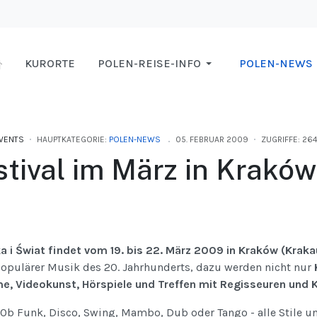
KURORTE
POLEN-REISE-INFO
POLEN-NEWS
VENTS
HAUPTKATEGORIE:
POLEN-NEWS
05. FEBRUAR 2009
ZUGRIFFE: 26
tival im März in Kraków
)
a i Świat findet vom 19. bis 22. März 2009 in Kraków (Krak
populärer Musik des 20. Jahrhunderts, dazu werden nicht nur
, Videokunst, Hörspiele und Treffen mit Regisseuren und 
Ob Funk, Disco, Swing, Mambo, Dub oder Tango - alle Stile 