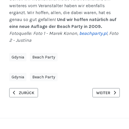
weiteres vom Veranstalter haben wir ebenfalls
ergänzt. Wir hoffen, allen, die dabei waren, hat es
genau so gut gefallen!
Und wir hoffen natürlich auf
eine neue Auflage der Beach Party in 2009.
Fotoquelle: Foto 1 - Marek Konon,
beachparty.pl
, Foto
2 - Justina
Gdynia
Beach Party
Gdynia
Beach Party
VORHERIGER BEITRAG: SILVESTER IN KRAKAU 2009
NÄCHSTER BEITRA
ZURÜCK
WEITER