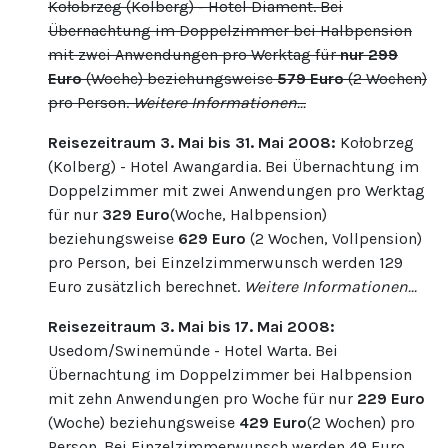
Kołobrzeg (Kolberg) - Hotel Diament. Bei
Übernachtung im Doppelzimmer bei Halbpension
mit zwei Anwendungen pro Werktag für
nur 299
Euro
(Woche) beziehungsweise
579 Euro
(2 Wochen)
pro Person.
Weitere Informationen...
Reisezeitraum 3. Mai bis 31. Mai 2008:
Kołobrzeg
(Kolberg) - Hotel Awangardia. Bei Übernachtung im
Doppelzimmer mit zwei Anwendungen pro Werktag
für nur
329 Euro
(Woche, Halbpension)
beziehungsweise
629 Euro
(2 Wochen, Vollpension)
pro Person, bei Einzelzimmerwunsch werden 129
Euro zusätzlich berechnet.
Weitere Informationen...
Reisezeitraum 3. Mai bis 17. Mai 2008:
Usedom/Swinemünde - Hotel Warta. Bei
Übernachtung im Doppelzimmer bei Halbpension
mit zehn Anwendungen pro Woche für nur
229 Euro
(Woche) beziehungsweise
429 Euro
(2 Wochen) pro
Person. Bei Einzelzimmerwunsch werden 49 Euro