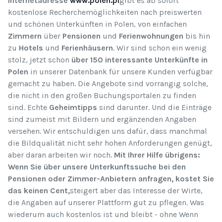
Internetadresse
www.polen.pl
gibt es ab sofort
kostenlose Recherchemöglichkeiten nach preiswerten
und schönen Unterkünften in Polen, von einfachen
Zimmern
über
Pensionen
und
Ferienwohnungen
bis hin
zu
Hotels
und
Ferienhäusern
. Wir sind schon ein wenig
stolz, jetzt schon
über 150
interessante Unterkünfte in
Polen
in unserer Datenbank für unsere Kunden verfügbar
gemacht zu haben. Die Angebote sind vorrangig solche,
die nicht in den großen Buchungsportalen zu finden
sind. Echte
Geheimtipps
sind darunter. Und die Einträge
sind zumeist mit Bildern und ergänzenden Angaben
versehen. Wir entschuldigen uns dafür, dass manchmal
die Bildqualität nicht sehr hohen Anforderungen genügt,
aber daran arbeiten wir noch.
Mit Ihrer Hilfe übrigens:
Wenn Sie über unsere Unterkunftssuche bei den
Pensionen oder Zimmer-Anbietern anfragen, kostet Sie
das keinen Cent,
steigert aber das Interesse der Wirte,
die Angaben auf unserer Plattform gut zu pflegen. Was
wiederum auch kostenlos ist und bleibt - ohne Wenn