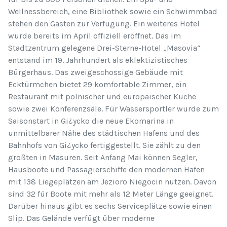
Wellnessbereich, eine Bibliothek sowie ein Schwimmbad
stehen den Gästen zur Verfügung. Ein weiteres Hotel
wurde bereits im April offiziell eröffnet. Das im
Stadtzentrum gelegene Drei-Sterne-Hotel „Masovia“
entstand im 19. Jahrhundert als eklektizistisches
Bürgerhaus. Das zweigeschossige Gebäude mit
Ecktürmchen bietet 29 komfortable Zimmer, ein
Restaurant mit polnischer und europäischer Küche
sowie zwei Konferenzsäle. Für Wassersportler wurde zum
Saisonstart in Gi¿ycko die neue Ekomarina in
unmittelbarer Nähe des städtischen Hafens und des
Bahnhofs von Gi¿ycko fertiggestellt. Sie zählt zu den
größten in Masuren. Seit Anfang Mai können Segler,
Hausboote und Passagierschiffe den modernen Hafen
mit 138 Liegeplätzen am Jezioro Niegocin nutzen. Davon
sind 32 für Boote mit mehr als 12 Meter Länge geeignet.
Darüber hinaus gibt es sechs Serviceplätze sowie einen
Slip. Das Gelände verfügt über moderne