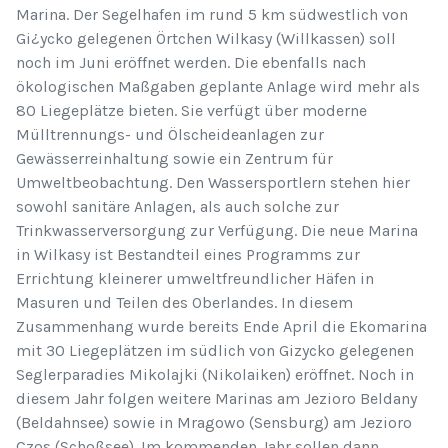
Marina. Der Segelhafen im rund 5 km südwestlich von
Gi¿ycko gelegenen Örtchen Wilkasy (Willkassen) soll
noch im Juni eröffnet werden. Die ebenfalls nach
ökologischen Maßgaben geplante Anlage wird mehr als
80 Liegeplätze bieten. Sie verfügt über moderne
Mülltrennungs- und Ölscheideanlagen zur
Gewässerreinhaltung sowie ein Zentrum für
Umweltbeobachtung. Den Wassersportlern stehen hier
sowohl sanitäre Anlagen, als auch solche zur
Trinkwasserversorgung zur Verfügung. Die neue Marina
in Wilkasy ist Bestandteil eines Programms zur
Errichtung kleinerer umweltfreundlicher Häfen in
Masuren und Teilen des Oberlandes. In diesem
Zusammenhang wurde bereits Ende April die Ekomarina
mit 30 Liegeplätzen im südlich von Gizycko gelegenen
Seglerparadies Mikolajki (Nikolaiken) eröffnet. Noch in
diesem Jahr folgen weitere Marinas am Jezioro Beldany
(Beldahnsee) sowie in Mragowo (Sensburg) am Jezioro
Czos (Schoßsee). Im kommenden Jahr sollen dann