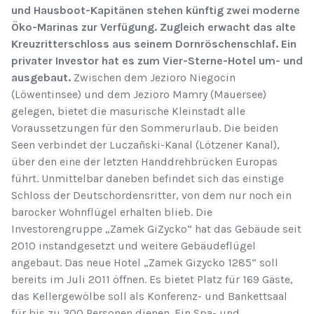
und Hausboot-Kapitänen stehen künftig zwei moderne
Öko-Marinas zur Verfügung. Zugleich erwacht das alte
Kreuzritterschloss aus seinem Dornröschenschlaf. Ein
privater Investor hat es zum Vier-Sterne-Hotel um- und
ausgebaut.
Zwischen dem Jezioro Niegocin
(Löwentinsee) und dem Jezioro Mamry (Mauersee)
gelegen, bietet die masurische Kleinstadt alle
Voraussetzungen für den Sommerurlaub. Die beiden
Seen verbindet der Luczañski-Kanal (Lötzener Kanal),
über den eine der letzten Handdrehbrücken Europas
führt. Unmittelbar daneben befindet sich das einstige
Schloss der Deutschordensritter, von dem nur noch ein
barocker Wohnflügel erhalten blieb. Die
Investorengruppe „Zamek GiZycko“ hat das Gebäude seit
2010 instandgesetzt und weitere Gebäudeflügel
angebaut. Das neue Hotel „Zamek Gizycko 1285“ soll
bereits im Juli 2011 öffnen. Es bietet Platz für 169 Gäste,
das Kellergewölbe soll als Konferenz- und Bankettsaal
für bis zu 300 Personen dienen. Ein Spa- und